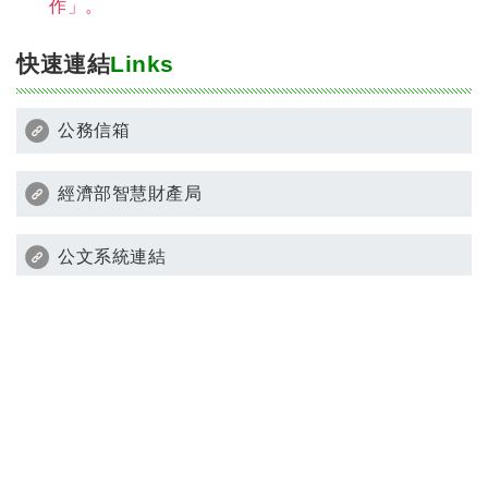
作」。
恭賀 本系 鍾淑茹老師帶領 徐嘉嬣、曾敏芳、劉漢
文、黃千綺 林姿妤、黃閔琳、張薇分、甄御承同學
快速連結
Links
榮獲本校2021全國大專及高中職學生專題競賽與研
發成果展示 佳作
公務信箱
經濟部智慧財產局
公文系統連結
新生/轉學生綜合資訊網
台灣就業通
虎尾科技大學-資安暨個資專區