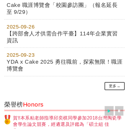
Cake 職涯博覽會「校園參訪團」（報名延長
至 9/29）
2025-09-26
【跨部會人才供需合作平臺】114年企業實習
資訊
2025-09-23
YDA x Cake 2025 勇往職前，探索無限！職涯
博覽會
更多→
榮譽榜
Honors
繼續播
暫
賀!!本系粘老師指導邱奕棋同學參加2018台灣陶瓷學
會學生論文競賽，經遴選及評鑑為「碩士組 佳